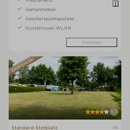
Freistehend
Gartenmöbel
Geschirrspülmaschine
Kostenloses WLAN
Ansehen
EMPFOHLEN
8,5
Standard-Stellplatz
Ab