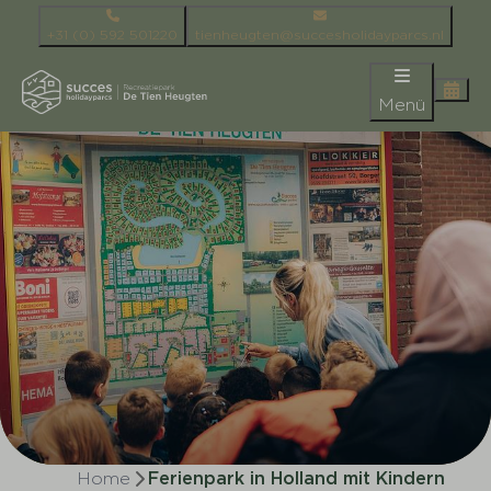
+31 (0) 592 501220
tienheugten@succesholidayparcs.nl
Menü
Home
Ferienpark in Holland mit Kindern