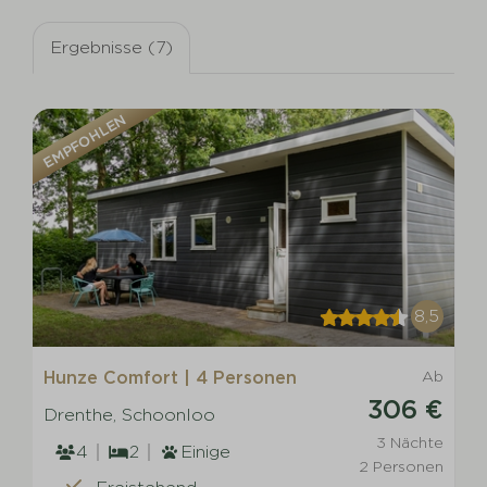
Ergebnisse (7)
EMPFOHLEN
8,5
Hunze Comfort | 4 Personen
Ab
306 €
Drenthe, Schoonloo
3 Nächte
4
2
Einige
2 Personen