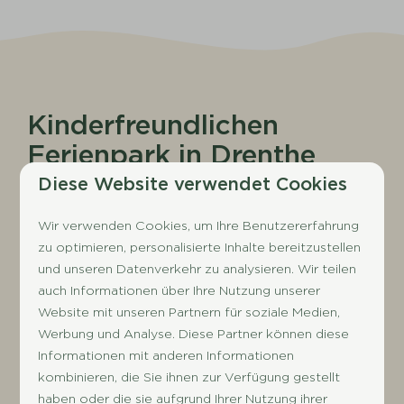
Kinderfreundlichen
Ferienpark in Drenthe
Diese Website verwendet Cookies
Während Ihres Familienurlaubs in unserem
kinderfreundlichen Ferienpark und Campingplatz
Wir verwenden Cookies, um Ihre Benutzererfahrung
in der niederländischen Provinz Drenthe müssen
zu optimieren, personalisierte Inhalte bereitzustellen
Sie die Anlage nicht einmal verlassen, um einen
und unseren Datenverkehr zu analysieren. Wir teilen
unvergesslichen Urlaub zu genießen! Die
auch Informationen über Ihre Nutzung unserer
vielfältigen
Einrichtungen
sorgen für ein
Website mit unseren Partnern für soziale Medien,
Werbung und Analyse. Diese Partner können diese
perfektes Ferienerlebnis für Jung und Alt. In
Informationen mit anderen Informationen
unserem Ferienpark ist jederzeit gute Laune
kombinieren, die Sie ihnen zur Verfügung gestellt
angesagt – dafür sorgen das Schwimmbad mit
haben oder die sie aufgrund Ihrer Nutzung ihrer