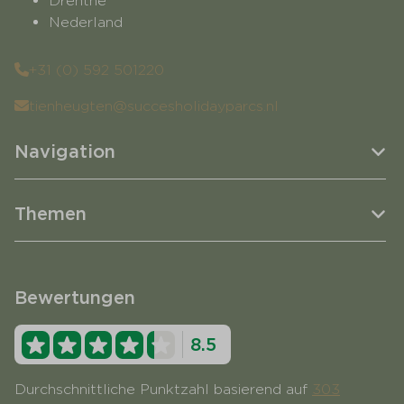
Drenthe
Nederland
+31 (0) 592 501220
tienheugten@succesholidayparcs.nl
Navigation
Themen
Bewertungen
8.5
Durchschnittliche Punktzahl basierend auf
303