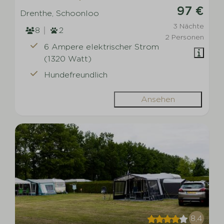
97 €
Drenthe, Schoonloo
3 Nächte
8
2
2 Personen
6 Ampere elektrischer Strom
(1320 Watt)
Hundefreundlich
Ansehen
8,4