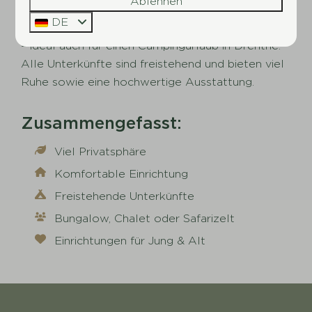
Ablehnen
Ferienpark in den Niederlanden finden Sie
DE
gemütliche Chalets oder komfortable Safarizelte
– ideal auch für einen Campingurlaub in Drenthe.
Alle Unterkünfte sind freistehend und bieten viel
Ruhe sowie eine hochwertige Ausstattung.
Zusammengefasst:
Viel Privatsphäre
Komfortable Einrichtung
Freistehende Unterkünfte
Bungalow, Chalet oder Safarizelt
Einrichtungen für Jung & Alt