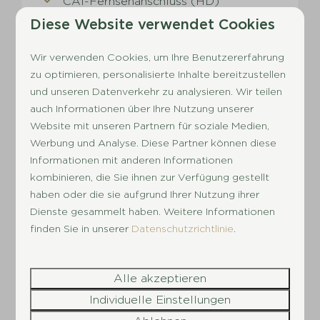
CAI-Fernsehanschluss (HD)
Diese Website verwendet Cookies
Wasserhahn mit Entwässerung
Hundefreundlich
Wir verwenden Cookies, um Ihre Benutzererfahrung
zu optimieren, personalisierte Inhalte bereitzustellen
Ansehen
und unseren Datenverkehr zu analysieren. Wir teilen
auch Informationen über Ihre Nutzung unserer
Website mit unseren Partnern für soziale Medien,
Werbung und Analyse. Diese Partner können diese
Mehr Ergebnisse (4)
Informationen mit anderen Informationen
kombinieren, die Sie ihnen zur Verfügung gestellt
haben oder die sie aufgrund Ihrer Nutzung ihrer
Für jeden Urlauber die
Dienste gesammelt haben. Weitere Informationen
finden Sie in unserer
Datenschutzrichtlinie
.
passende Unterkunft
Wenn Sie in den Urlaub fahren, möchten Sie einen
Alle akzeptieren
unbeschwerten Aufenthalt in einem schönen
Individuelle Einstellungen
Ferienhaus
in Drenthe genießen. In unserem