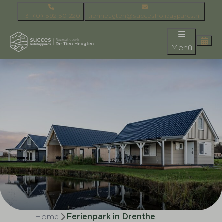
+31 (0) 592 501220
tienheugten@succesholidayparcs.nl
Menü
Home
Ferienpark in Drenthe