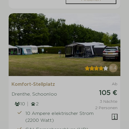
8,4
Komfort-Stellplatz
Ab
105 €
Drenthe, Schoonloo
3 Nächte
10
2
2 Personen
10 Ampere elektrischer Strom
(2200 Watt)