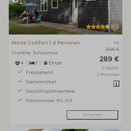
8,5
Hunze Comfort | 4 Personen
Ab
306 €
Drenthe, Schoonloo
289 €
4
2
Einige
3 Nächte
Freistehend
2 Personen
Gartenmöbel
Geschirrspülmaschine
Kostenloses WLAN
Ansehen