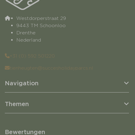
Westdorperstraat 29
9443 TM Schoonloo
Drenthe
Nederland
+31 (0) 592 501220
tienheugten@succesholidayparcs.nl
Navigation
Themen
Bewertungen