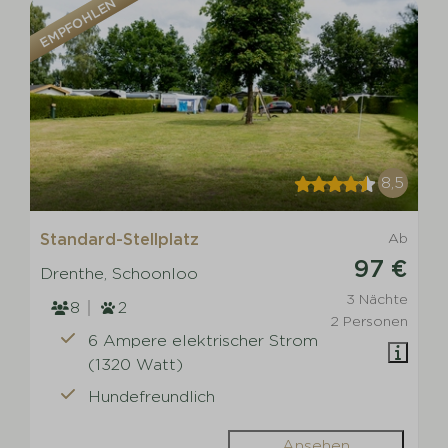
EMPFOHLEN
8,5
Standard-Stellplatz
Ab
97 €
Drenthe, Schoonloo
3 Nächte
8
2
2 Personen
6 Ampere elektrischer Strom
(1320 Watt)
Hundefreundlich
Ansehen