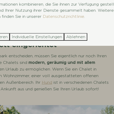
mationen kombinieren, die Sie ihnen zur Verfügung gestel
und Ihrer Nutzung ihrer Dienste gesammelt haben. Weitere
 finden Sie in unserer
Datenschutzrichtlinie
.
eren
Individuelle Einstellungen
Ablehnen
ett eingerichtet
park entscheiden, müssen Sie eigentlich nur noch Ihren
e Chalets sind
modern, geräumig und mit allem
en Urlaub zu ermöglichen. Wenn Sie ein Chalet in
en Wohnzimmer, einer voll ausgestatteten offenen
en Außenbereich. Ihr
Hund
ist in verschiedenen Chalets
 Ankunft aus und genießen Sie Ihren Urlaub sofort!