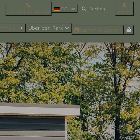
DE
+31 (0) 592 501220
Konto
Umgebung
Über den Park
Suchen & Buchen