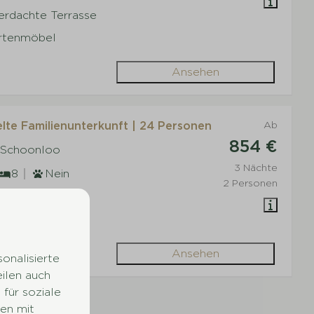
erdachte Terrasse
rtenmöbel
Ansehen
elte Familienunterkunft | 24 Personen
Ab
854 €
 Schoonloo
3 Nächte
8
Nein
2 Personen
randa
rtenmöbel
Ansehen
onalisierte
eilen auch
für soziale
en mit