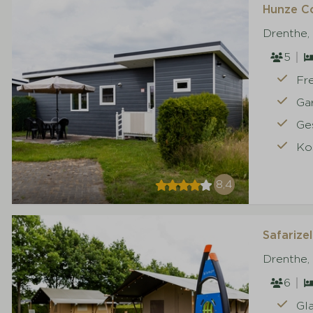
Hunze Co
Drenthe,
5
Fr
Ga
Ge
Ko
8,4
Safarizel
Drenthe,
6
Gl