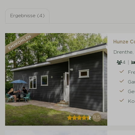
Ergebnisse (4)
EMPFOHLEN
Hunze Co
Drenthe,
4
Fr
Ga
Ge
Ko
8,5