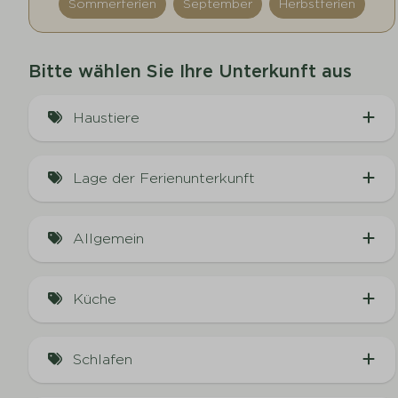
Sommerferien
September
Herbstferien
Bitte wählen Sie Ihre Unterkunft aus
Haustiere
Hundefreundlich (2)
Lage der Ferienunterkunft
Ruhige Lage
Allgemein
Klimaanlage (1)
Küche
Kaffeemaschine (4)
Schlafen
Kombi-Mikrowelle (1)