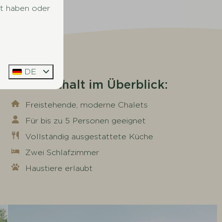
lt haben oder
DE
Ihr Aufenthalt im Überblick:
Freistehende, moderne Chalets
Für bis zu 5 Personen geeignet
Vollständig ausgestattete Küche
Zwei Schlafzimmer
Haustiere erlaubt