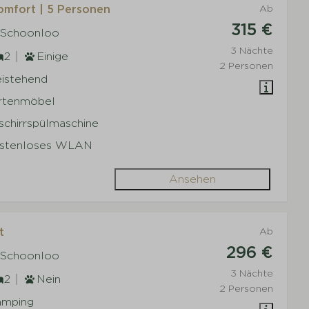
mfort | 5 Personen
Ab
315 €
 Schoonloo
3 Nächte
2
Einige
2 Personen
eistehend
rtenmöbel
schirrspülmaschine
stenloses WLAN
Ansehen
t
Ab
296 €
 Schoonloo
3 Nächte
2
Nein
2 Personen
amping