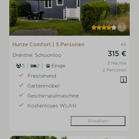
8,4
Hunze Comfort | 5 Personen
Ab
315 €
Drenthe, Schoonloo
3 Nächte
5
2
Einige
2 Personen
Freistehend
Gartenmöbel
Geschirrspülmaschine
Kostenloses WLAN
Ansehen