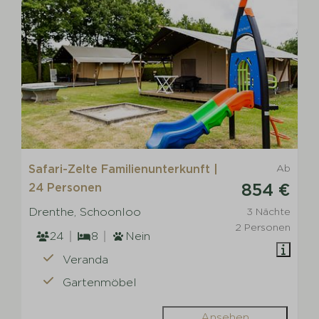
Safari-Zelte Familienunterkunft |
Ab
854 €
24 Personen
Drenthe, Schoonloo
3 Nächte
2 Personen
24
8
Nein
Veranda
Gartenmöbel
Ansehen