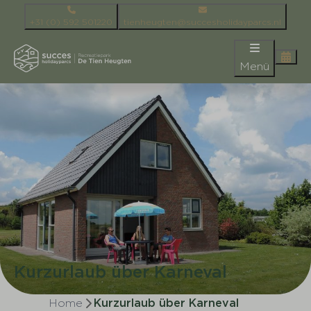
+31 (0) 592 501220
tienheugten@succesholidayparcs.nl
Menü
Kurzurlaub über Karneval
Home
Kurzurlaub über Karneval