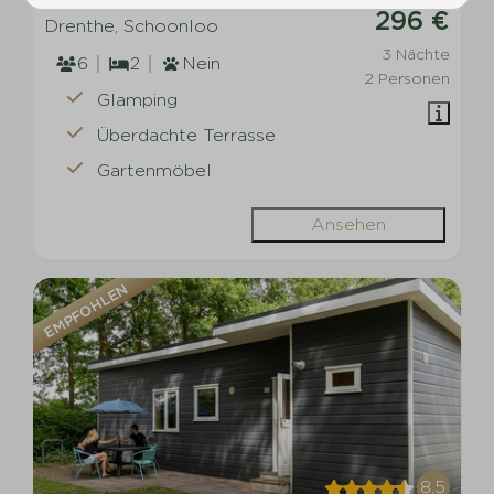
296 €
Drenthe, Schoonloo
3 Nächte
6
2
Nein
2 Personen
Glamping
Überdachte Terrasse
Gartenmöbel
Ansehen
EMPFOHLEN
8,5