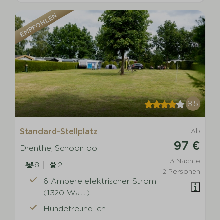
EMPFOHLEN
8,5
Standard-Stellplatz
Ab
97 €
Drenthe, Schoonloo
3 Nächte
8
2
2 Personen
6 Ampere elektrischer Strom
(1320 Watt)
Hundefreundlich