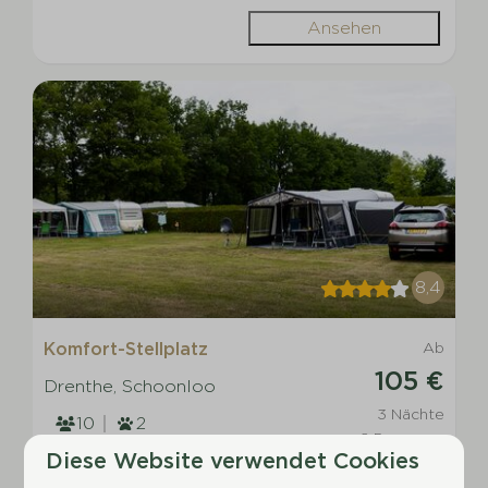
Ansehen
8,4
Komfort-Stellplatz
Ab
105 €
Drenthe, Schoonloo
3 Nächte
10
2
2 Personen
Diese Website verwendet Cookies
10 Ampere elektrischer Strom
(2200 Watt)