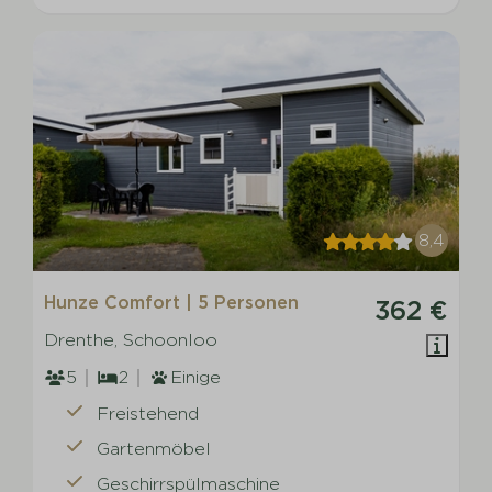
8,4
Hunze Comfort | 5 Personen
362 €
Drenthe, Schoonloo
5
2
Einige
Freistehend
Gartenmöbel
Geschirrspülmaschine