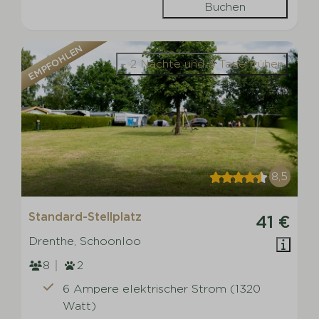
Buchen
EMPFOHLEN
- 2 Nächte und 3 Tage früher
8,5
Standard-Stellplatz
41 €
Drenthe, Schoonloo
8
2
6 Ampere elektrischer Strom (1320
Watt)