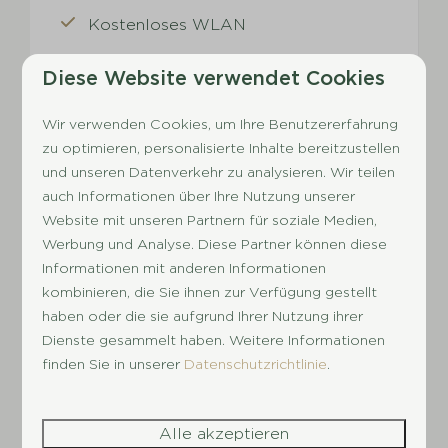
Kostenloses WLAN
Ansehen
Diese Website verwendet Cookies
Buchen
Wir verwenden Cookies, um Ihre Benutzererfahrung
zu optimieren, personalisierte Inhalte bereitzustellen
und unseren Datenverkehr zu analysieren. Wir teilen
Die obigen Ergebnisse
auch Informationen über Ihre Nutzung unserer
enthalten nur 'ferienhaus'
Website mit unseren Partnern für soziale Medien,
Werbung und Analyse. Diese Partner können diese
Sehen Sie sich auch die folgenden
Informationen mit anderen Informationen
Alternativen für an
stellplatz
:
kombinieren, die Sie ihnen zur Verfügung gestellt
haben oder die sie aufgrund Ihrer Nutzung ihrer
Dienste gesammelt haben. Weitere Informationen
- 2 Nächte und 3 Tage früher
finden Sie in unserer
Datenschutzrichtlinie
.
Alle akzeptieren