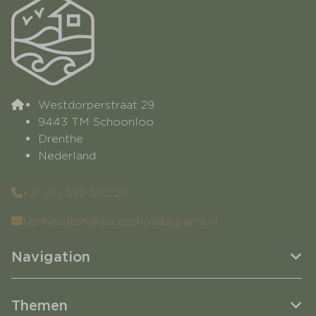
Westdorperstraat 29
9443 TM Schoonloo
Drenthe
Nederland
+31 (0) 592 501220
tienheugten@succesholidayparcs.nl
Navigation
Themen